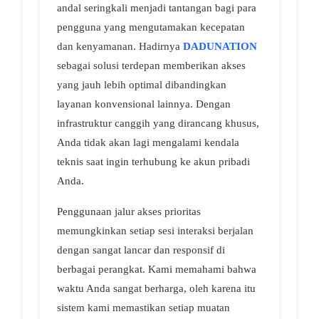
andal seringkali menjadi tantangan bagi para
pengguna yang mengutamakan kecepatan
dan kenyamanan. Hadirnya
DADUNATION
sebagai solusi terdepan memberikan akses
yang jauh lebih optimal dibandingkan
layanan konvensional lainnya. Dengan
infrastruktur canggih yang dirancang khusus,
Anda tidak akan lagi mengalami kendala
teknis saat ingin terhubung ke akun pribadi
Anda.
Penggunaan jalur akses prioritas
memungkinkan setiap sesi interaksi berjalan
dengan sangat lancar dan responsif di
berbagai perangkat. Kami memahami bahwa
waktu Anda sangat berharga, oleh karena itu
sistem kami memastikan setiap muatan