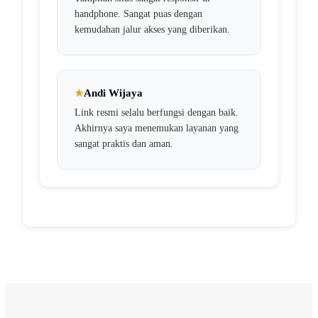
handphone. Sangat puas dengan
kemudahan jalur akses yang diberikan.
Andi Wijaya
Link resmi selalu berfungsi dengan baik.
Akhirnya saya menemukan layanan yang
sangat praktis dan aman.