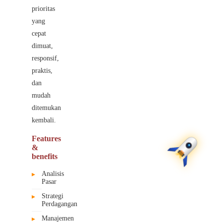
prioritas
yang
cepat
dimuat,
responsif,
praktis,
dan
mudah
ditemukan
kembali.
Features
&
benefits
Analisis
▸
Pasar
Strategi
▸
Perdagangan
Manajemen
▸