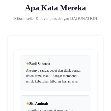
Apa Kata Mereka
Ribuan seller & buyer puas dengan DADUNATION
Budi Santoso
Aksesnya sangat cepat dan tidak pernah
down sama sekali. Sangat membantu
untuk kebutuhan hiburan harian saya.
Siti Aminah
Tampilan situs sangat responsif di