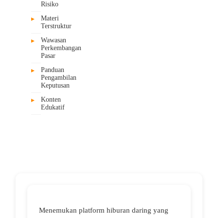
Risiko
Materi
▸
Terstruktur
Wawasan
▸
Perkembangan
Pasar
Panduan
▸
Pengambilan
Keputusan
Konten
▸
Edukatif
Menemukan platform hiburan daring yang