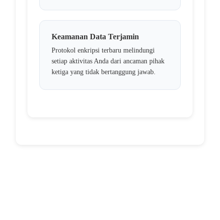
Keamanan Data Terjamin
Protokol enkripsi terbaru melindungi
setiap aktivitas Anda dari ancaman pihak
ketiga yang tidak bertanggung jawab.