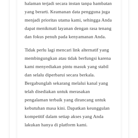
halaman terjadi secara instan tanpa hambatan
yang berarti. Keamanan data pengguna juga
menjadi prioritas utama kami, sehingga Anda
dapat menikmati layanan dengan rasa tenang
dan fokus penuh pada kenyamanan Anda.
Tidak perlu lagi mencari link alternatif yang
membingungkan atau tidak berfungsi karena
kami menyediakan pintu masuk yang stabil
dan selalu diperbarui secara berkala.
Bergabunglah sekarang melalui kanal yang
telah disediakan untuk merasakan
pengalaman terbaik yang dirancang untuk
kebutuhan masa kini. Dapatkan keunggulan
kompetitif dalam setiap akses yang Anda
lakukan hanya di platform kami.