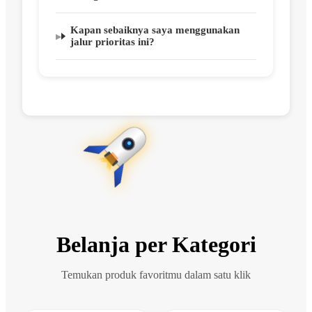
Kapan sebaiknya saya menggunakan
jalur prioritas ini?
Belanja per Kategori
Temukan produk favoritmu dalam satu klik